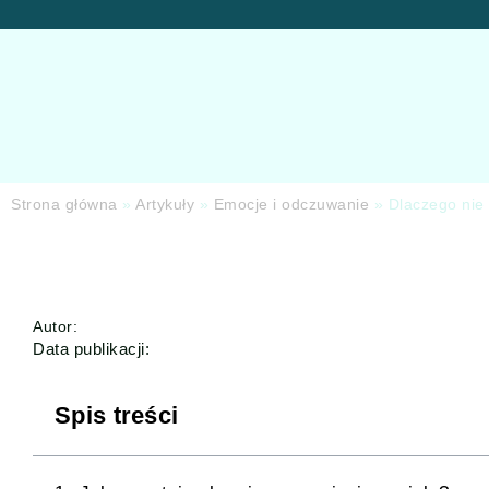
Strona główna
»
Artykuły
»
Emocje i odczuwanie
»
Dlaczego nie
Autor:
Data publikacji:
Spis treści