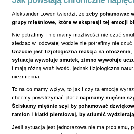
Jak powstają chroniczne napięci
Aleksander Lowen twierdzi, że
żeby pohamować w
grupy mięśniowe, które w ekspresji tej emocji bi
Nie potrafimy i nie mamy możliwości nie czuć smu
siedząc w lodowatej wodzie nie potrafimy nie czu
Uczucie jest fizjologiczna reakcja na otoczeni
sytuacja wywołuje smutek, zimno wywołuje uczu
i mają różną wrażliwość, jednak fizjologiczna natu
niezmienna.
To na co mamy wpływ, to jak i czy tą emocję wyra
chcemy powstrzymać płacz
napinamy mięśnie szy
Ściskamy mięśnie szyi by pohamować dźwiękową
ramion i klatki piersiowej, by stłumić wydzierają
Jeśli sytuacja jest jednorazowa nie ma problemu, p