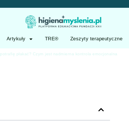
Artykuły
TRE®
Zeszyty terapeutyczne
 potrafię płakać? Czym jest nadmierna kontrola emocjonalna