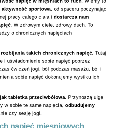
liwość napięć w mięśniach to ruch
. Wiemy to
 aktywność sportowa
, od spaceru poczynając
ej pracy całego ciała i
dostarcza nam
pięć
. W zdrowym ciele, zdrowy duch. To
edzy o chronicznych napięciach
ozbijania takich chronicznych napięć.
Tutaj
ie i uświadomienie sobie napięć poprzez
czas ćwiczeń jogi, ból podczas masażu, ból i
ienia sobie napięć dokonujemy wysiłku ich
jak tabletka przeciwbólowa
. Przynoszą ulgę
 w sobie te same napięcia,
odbudujemy
ie czy sesję jogi.
ych napięć mięsniowych