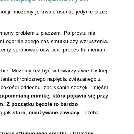
emocji, możemy je trwale usunąć jedynie przez
 mamy problem z płaczem. Po prostu nie
i ogarniającego nas smutku czy wzruszenia.
żemy spróbować odwrócić proces tłumienia i
ebie. Możemy też być w towarzystwie bliskiej,
tania chronicznego napięcia związanego z
ębokości oddechu, zaciskanie szczęk i mięśni
apomnianą mimikę, która pojawia się przy
m. Z początku będzie to bardzo
ą jak stare, nieużywane zawiasy.
Trzeba
uczucie stłumionego smutku i fizyczny