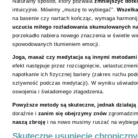
Naturalny sposób, który pozwala
zmniejszyć dotk
intuicyjnie. Mówimy „muszę to wybiegać”.
Wszelka
na basenie czy nartach kończąc, wymaga harmonijn
uczucia miłego rozładowania skumulowanych na
porzekadło nabiera nowego znaczenia w świetle wi
spowodowanych tłumieniem emocji.
Joga, masaż czy medytacja są innymi metodami r
efekt następuje przez rozciągnięcie, uelastucznien
napotkanie ich fizycznej bariery (zakres ruchu pod
sztywność podczas medytacji). W wyniku uświadom
oswojenia i świadomego złagodzenia.
Powyższe metody są skuteczne, jednak działają 
doraźnie i
zanim się obejrzymy znów
zgromadzimy
naszą zbroję
i na nowo musimy ruszać na wybiegan
Skuteczne usunięcie chroniczn