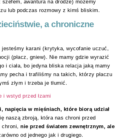
z szefem, awantura na drodze) możemy
zu lub podczas rozmowy z kimś bliskim.
ieciństwie, a chroniczne
 jesteśmy karani (krytyka, wycofanie uczuć,
ocji (płacz, gniew). Nie mamy gdzie wyrazić
 i ciała, bo jedyna bliska relacja jaką mamy
my pecha i trafiliśmy na takich, którzy płaczu
ymś złym i trzeba je tłumić.
e i wstyd przed łzami
, napięcia w mięśniach, które biorą udział
się naszą zbroją, która nas chroni przed
s chroni,
nie przed światem zewnętrznym, ale
zarówno od jednego jak i drugiego.