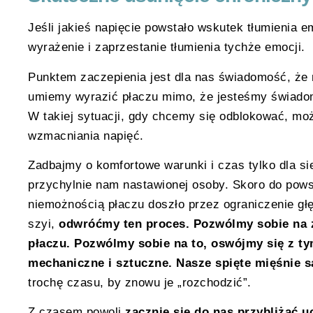
Jeśli jakieś napięcie powstało wskutek tłumienia 
wyrażenie i zaprzestanie tłumienia tychże emocji.
Punktem zaczepienia jest dla nas świadomość, że
umiemy wyrazić płaczu mimo, że jesteśmy świadom
W takiej sytuacji, gdy chcemy się odblokować, mo
wzmacniania napięć.
Zadbajmy o komfortowe warunki i czas tylko dla si
przychylnie nam nastawionej osoby. Skoro do pows
niemożnością płaczu doszło przez ograniczenie gł
szyi,
odwróćmy ten proces. Pozwólmy sobie na z
płaczu. Pozwólmy sobie na to, oswójmy się z ty
mechaniczne i sztuczne. Nasze spięte mięśnie s
trochę czasu, by znowu je „rozchodzić”.
Z czasem powoli
zacznie się do nas przybliżać 