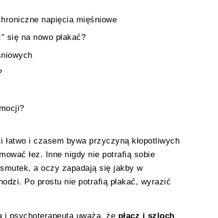
chroniczne napięcia mięśniowe
ć” się na nowo płakać?
sniowych
?
mocji?
i łatwo i czasem bywa przyczyną kłopotliwych
mować łez. Inne nigdy nie potrafią sobie
 smutek, a oczy zapadają się jakby w
odzi. Po prostu nie potrafią płakać, wyrazić
a i psychoterapeuta uważa, że
płacz i szloch