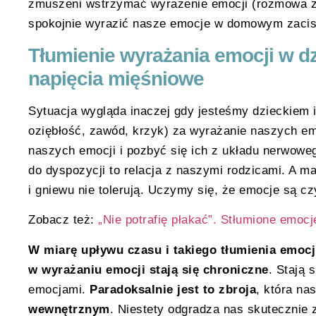
zmuszeni wstrzymać wyrażenie emocji (rozmowa 
spokojnie wyrazić nasze emocje w domowym zacis
Tłumienie wyrażania emocji w dz
napięcia mięśniowe
Sytuacja wygląda inaczej gdy jesteśmy dzieckiem i
oziębłość, zawód, krzyk) za wyrażanie naszych em
naszych emocji i pozbyć się ich z układu nerwowego
do dyspozycji to relacja z naszymi rodzicami. A ma
i gniewu nie tolerują. Uczymy się, że emocje są cz
Zobacz też:
„Nie potrafię płakać”. Stłumione emocj
W miarę upływu czasu i takiego tłumienia emocji
w wyrażaniu emocji stają się chroniczne
. Stają 
emocjami.
Paradoksalnie jest to zbroja
, która na
wewnętrznym
. Niestety odgradza nas skutecznie 