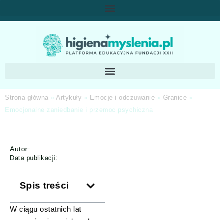
Strona główna
»
Artykuły
»
Emocje i odczuwanie
»
Granice
»
Emocjonalne zaniedbanie i przemoc psychiczna
Autor:
Data publikacji:
Spis treści
W ciągu ostatnich lat