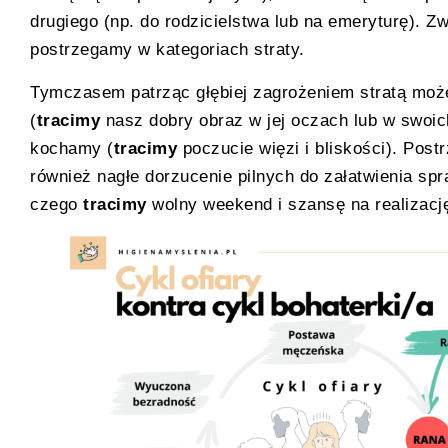
drugiego (np. do rodzicielstwa lub na emeryturę). Z
postrzegamy w kategoriach straty.
Tymczasem patrząc głębiej zagrożeniem stratą może
(
tracimy
nasz dobry obraz w jej oczach lub w swoi
kochamy (
tracimy
poczucie więzi i bliskości). Pos
również nagłe dorzucenie pilnych do załatwienia sp
czego
tracimy
wolny weekend i szansę na realizację