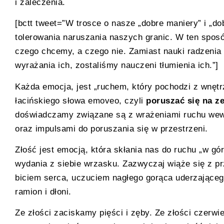
i zaleczenia.
[bctt tweet=”W trosce o nasze „dobre maniery” i „d
tolerowania naruszania naszych granic. W ten sposó
czego chcemy, a czego nie. Zamiast nauki radzenia
wyrażania ich, zostaliśmy nauczeni tłumienia ich.”]
Każda emocja, jest „ruchem, który pochodzi z wnętr
łacińskiego słowa emoveo, czyli
poruszać się na z
doświadczamy związane są z wrażeniami ruchu wewną
oraz impulsami do poruszania się w przestrzeni.
Złość jest emocją, która skłania nas do ruchu „w gór
wydania z siebie wrzasku. Zazwyczaj wiąże się z 
biciem serca, uczuciem nagłego gorąca uderzającego
ramion i dłoni.
Ze złości zaciskamy pięści i zęby. Ze złości czerw