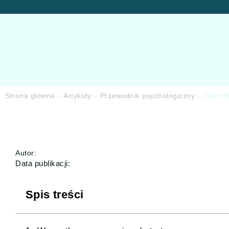
Strona główna
»
Artykuły
»
Przewodnik psychologiczny
»
Cykl of
Autor:
Data publikacji:
Spis treści