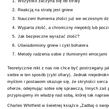
Wszystko zaczyna się od straty
Reakcją na stratę jest gniew
Nauczeni tłumienia złości już we wczesnym dz
Wyparta złość, a chroniczny niepokój lub pocz
Jak bezpieczne wyrażać złość?
Uświadomiony gniew i cykl bohatera
Metody radzenia sobie z tłumionymi emocjami
Teoretycznie nikt z nas nie chce być postrzegany ja
siebie w ten sposób (cykl ofiary). Jednak niejednok
myślom i postawom okazuje się, że skrytości serca
ofierze, odejmując sobie siłę sprawczą. Innych zaś
przypisujemy im władzę nad sobą, której tak napraw
Charles Whitfield w świetnej książce „Zadbaj o swo