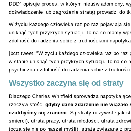
DDD” opisuje proces, w którym nieuświadomiony, wy
doświadczenie lub zagrożenie stratą) prowadzi do tkw
W życiu każdego człowieka raz po raz pojawiają się
uniknąć tych przykrych sytuacji. To na co mamy wp
zdolność do radzenia sobie z trudnościami napotyka
[bctt tweet=”W życiu każdego człowieka raz po raz 
w stanie uniknąć tych przykrych sytuacji. To na c
psychiczna i zdolność do radzenia sobie z trudnośc
Wszystko zaczyna się od straty
Dlaczego Charles Whitfield sprowadza napotykające
rzeczywistości
gdyby dane zdarzenie nie wiązało s
czulibyśmy się zranieni
. Są straty oczywiste jak st
śmierci), utrata pracy, utrata młodości, utrata zdro
toczą się nie po naszej myśli), strata związana z p