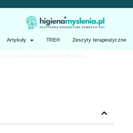
Artykuły
TRE®
Zeszyty terapeutyczne
iary i cykl bohatera wg Charlesa Whitfielda