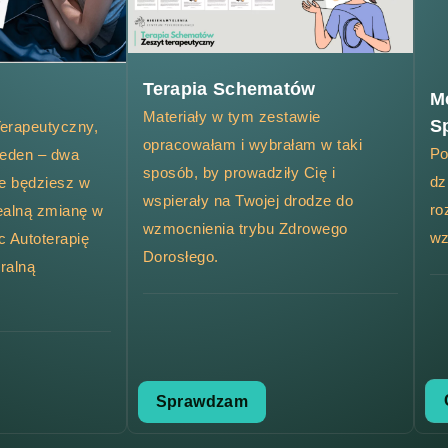
Terapia Schematów
M
Materiały w tym zestawie
S
erapeutyczny,
opracowałam i wybrałam w taki
Po
jeden – dwa
sposób, by prowadziły Cię i
dz
ie będziesz w
wspierały na Twojej drodze do
ro
ealną zmianę w
wzmocnienia trybu Zdrowego
wz
c Autoterapię
Dorosłego.
ralną
Sprawdzam