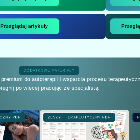
Przeglądaj artykuły
Przeglą
DODATKOWE MATERIAŁY
 premium do autoterapii i wsparcia procesu terapeutycz
sięgnij po więcej pracując ze specjalistą.
CZNY PDF
ZESZYT TERAPEUTYCZNY PDF
P