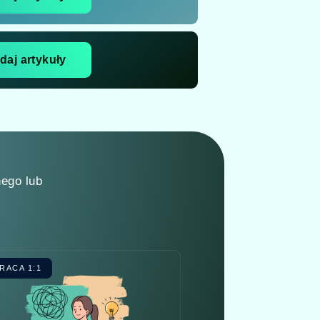
daj artykuły
nego lub
RACA 1:1