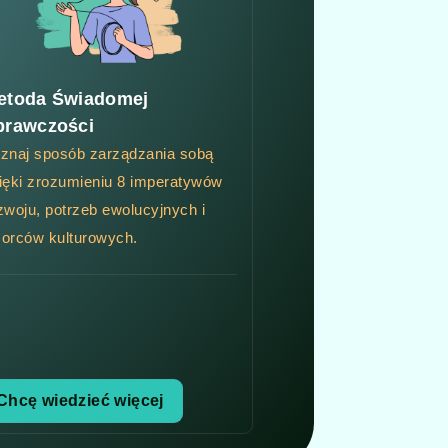
etoda Świadomej
prawczości
znaj sposób zarządzania sobą
ięki zrozumieniu 8 imperatywów
zwoju, potrzeb ewolucyjnych i
orców kulturowych.
Chcę wiedzieć więcej