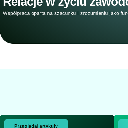
Relacje w życiu zawo
Współpraca oparta na szacunku i zrozumieniu jako fun
Przeglądaj artykuły