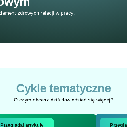
dowym
dament zdrowych relacji w pracy.
Cykle tematyczne
O czym chcesz dziś dowiedzieć się więcej?
Przeglądaj artykuły
Przeglą