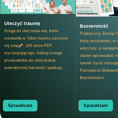
Uleczyć traumę
Bezsenność
Droga do uleczenia ran, które
Praktyczny Zeszyt T
zostawiła w Tobie trauma zaczyna
który przyswoisz w 
się tutaj
. 140 stron PDF
wieczory, a następn
wyczerpującego, holistycznego
stanie wprowadzić r
przewodnika do odzyskania
swoim życiu stosują
wewnętrznej harmonii i spokoju.
Poznawczo Behawio
Bezsenności.
Sprawdzam
Sprawdzam