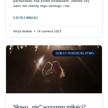
paraliżować nas przed działaniem. Jednak czy
sami nie robimy tego samego i nie
CZYTAJ WIĘCEJ
Alicja Nowak
14 czerwca 2023
DZIECI I RODZICIELSTWO
Słowo „nie” wyrazem miłości?