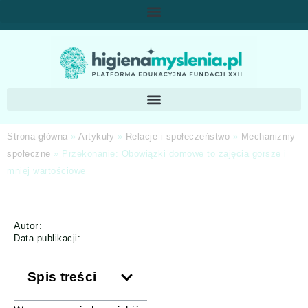
Strona główna
»
Artykuły
»
Relacje i społeczeństwo
»
Mechanizmy
społeczne
»
Przekonanie: Obowiązki domowe to zajęcia gorsze i
mniej wartościowe
Autor:
Data publikacji:
Spis treści