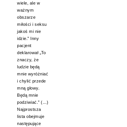
wiele, ale w
ważnym
obszarze
miłości i seksu
jakoś mi nie
idzie.” Inny
pacjent
deklarował „To
znaczy, że
ludzie będą
mnie wyróżniać
i chylić przede
mną głowy.
Będą mnie
podziwiać.” (…)
Najprostsza
lista obejmuje
następujące