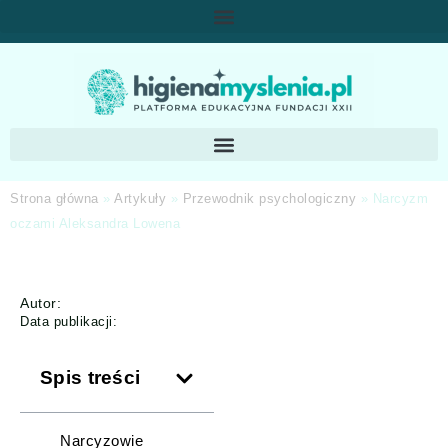
Strona główna
»
Artykuły
»
Przewodnik psychologiczny
»
Narcyzm
oczami Aleksandra Lowena
Autor:
Data publikacji:
Spis treści
Narcyzowie