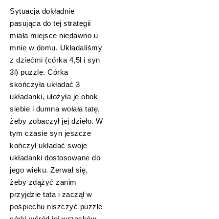
Sytuacja dokładnie
pasująca do tej strategii
miała miejsce niedawno u
mnie w domu. Układaliśmy
z dziećmi (córka 4,5l i syn
3l) puzzle. Córka
skończyła układać 3
układanki, ułożyła je obok
siebie i dumna wołała tatę,
żeby zobaczył jej dzieło. W
tym czasie syn jeszcze
kończył układać swoje
układanki dostosowane do
jego wieku. Zerwał się,
żeby zdążyć zanim
przyjdzie tata i zaczął w
pośpiechu niszczyć puzzle
córki wśród jej wrzasków