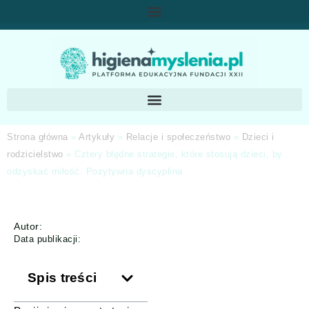
Strona główna
»
Artykuły
»
Relacje i społeczeństwo
»
Dzieci i
rodzicielstwo
»
Cztery błędne strategie, które stosują dzieci, by
odzyskać miłość. Pozytywna dyscyplina
Autor:
Data publikacji:
Spis treści