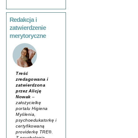
Redakcja i
zatwierdzenie
merytoryczne
Treść
zredagowana i
zatwierdzona
przez Alicję
Nowak
–
założycielkę
portalu
Higiena
Myślenia
,
psychoedukatorkę i
certyfikowaną
providerkę TRE®.
Z psychologią