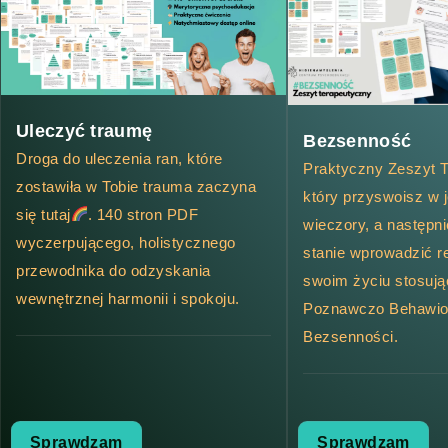
Uleczyć traumę
Bezsenność
Droga do uleczenia ran, które
Praktyczny Zeszyt T
zostawiła w Tobie trauma zaczyna
który przyswoisz w 
się tutaj
. 140 stron PDF
wieczory, a następn
wyczerpującego, holistycznego
stanie wprowadzić r
przewodnika do odzyskania
swoim życiu stosują
wewnętrznej harmonii i spokoju.
Poznawczo Behawio
Bezsenności.
Sprawdzam
Sprawdzam