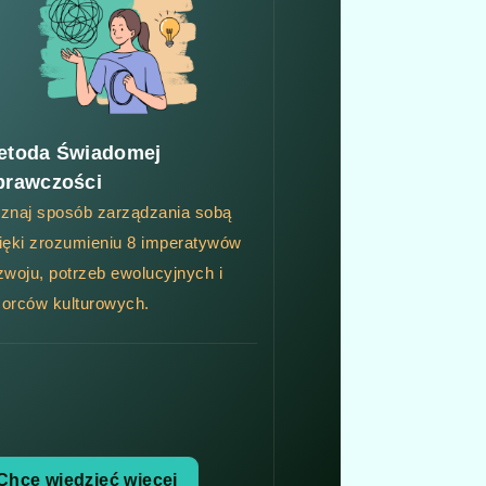
etoda Świadomej
prawczości
znaj sposób zarządzania sobą
ięki zrozumieniu 8 imperatywów
zwoju, potrzeb ewolucyjnych i
orców kulturowych.
Chcę wiedzieć więcej