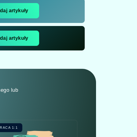
daj artykuły
daj artykuły
nego lub
RACA 1:1