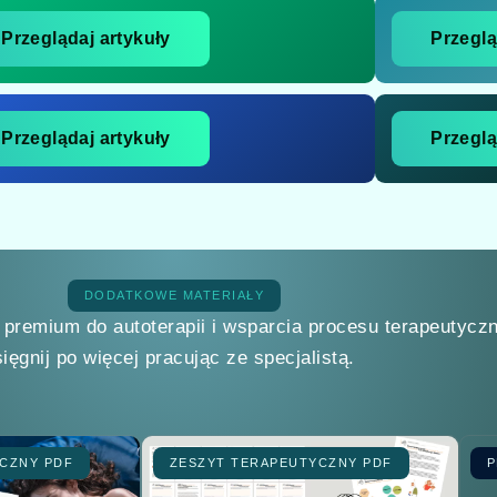
Przeglądaj artykuły
Przeglą
Przeglądaj artykuły
Przeglą
DODATKOWE MATERIAŁY
 premium do autoterapii i wsparcia procesu terapeutycz
sięgnij po więcej pracując ze specjalistą.
CZNY PDF
ZESZYT TERAPEUTYCZNY PDF
P