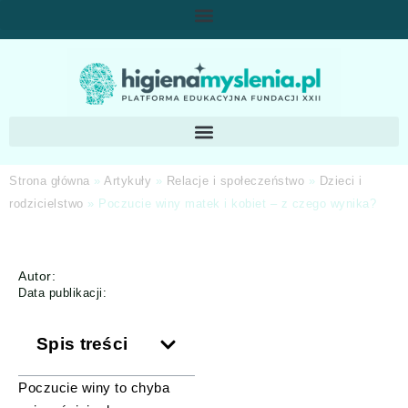
Strona główna
»
Artykuły
»
Relacje i społeczeństwo
»
Dzieci i
rodzicielstwo
»
Poczucie winy matek i kobiet – z czego wynika?
Autor:
Data publikacji:
Spis treści
Poczucie winy to chyba