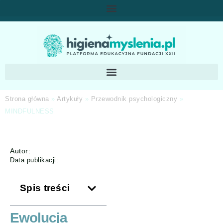
Strona główna
»
Artykuły
»
Przewodnik psychologiczny
»
MINDFULNESS
Autor:
Data publikacji:
Spis treści
Ewolucja