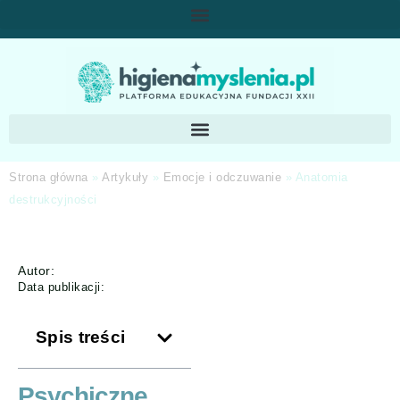
Strona główna
»
Artykuły
»
Emocje i odczuwanie
»
Anatomia
destrukcyjności
Autor:
Data publikacji:
Spis treści
Psychiczne