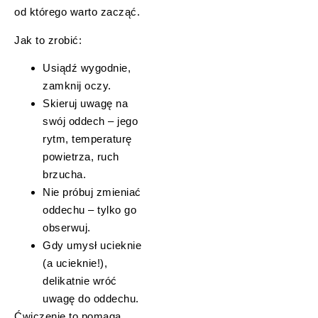
od którego warto zacząć.
Jak to zrobić:
Usiądź wygodnie,
zamknij oczy.
Skieruj uwagę na
swój oddech – jego
rytm, temperaturę
powietrza, ruch
brzucha.
Nie próbuj zmieniać
oddechu – tylko go
obserwuj.
Gdy umysł ucieknie
(a ucieknie!),
delikatnie wróć
uwagę do oddechu.
Ćwiczenie to pomaga