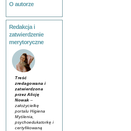
O autorze
Redakcja i
zatwierdzenie
merytoryczne
Treść
zredagowana i
zatwierdzona
przez Alicję
Nowak
–
założycielkę
portalu
Higiena
Myślenia
,
psychoedukatorkę i
certyfikowaną