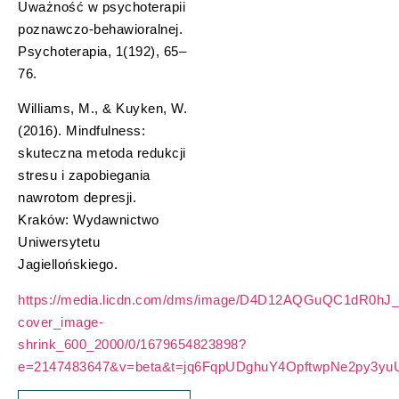
Uważność w psychoterapii
poznawczo-behawioralnej.
Psychoterapia, 1(192), 65–
76.
Williams, M., & Kuyken, W.
(2016). Mindfulness:
skuteczna metoda redukcji
stresu i zapobiegania
nawrotom depresji.
Kraków: Wydawnictwo
Uniwersytetu
Jagiellońskiego.
https://media.licdn.com/dms/image/D4D12AQGuQC1dR0hJ_A/
cover_image-
shrink_600_2000/0/1679654823898?
e=2147483647&v=beta&t=jq6FqpUDghuY4OpftwpNe2py3y