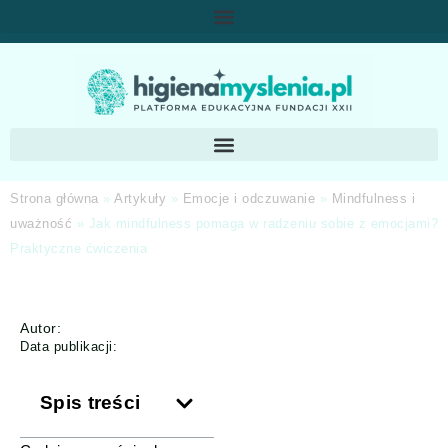
Strona główna
»
Artykuły
»
Emocje i odczuwanie
»
Mindfulness i
uważność
»
Jak mindfulness pomaga w radzeniu sobie z emocjami?
Praktyczne ćwiczenia
Autor:
Data publikacji:
Spis treści