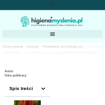
Strona główna
»
Artykuły
»
Przewodnik psychologiczny
»
Równowaga
emocjonalna – czy można nauczyć się panowania nad emocjami ?
Autor:
Data publikacji:
Spis treści