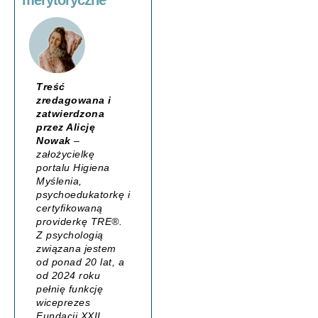
Treść
zredagowana i
zatwierdzona
przez Alicję
Nowak
–
założycielkę
portalu
Higiena
Myślenia
,
psychoedukatorkę i
certyfikowaną
providerkę TRE®.
Z psychologią
związana jestem
od ponad 20 lat, a
od 2024 roku
pełnię funkcję
wiceprezes
Fundacji XXII,