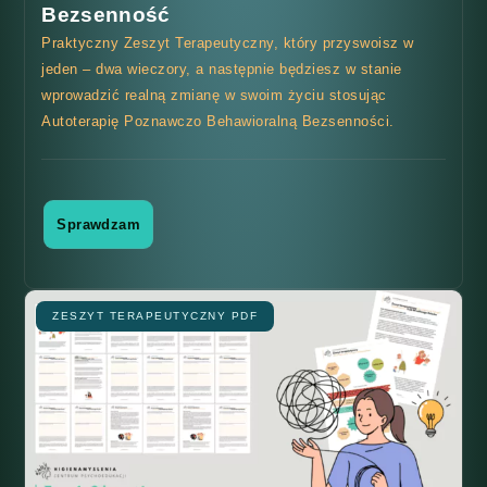
Bezsenność
Praktyczny Zeszyt Terapeutyczny, który przyswoisz w
jeden – dwa wieczory, a następnie będziesz w stanie
wprowadzić realną zmianę w swoim życiu stosując
Autoterapię Poznawczo Behawioralną Bezsenności.
Sprawdzam
ZESZYT TERAPEUTYCZNY PDF