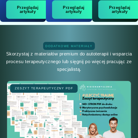
Przeglądaj
Przeglądaj
Przeglądaj
artykuły
artykuły
artykuły
DODATKOWE MATERIAŁY
Skorzystaj z materiałów premium do autoterapii i wsparcia
procesu terapeutycznego lub sięgnij po więcej pracując ze
specjalistą.
ZESZYT TERAPEUTYCZNY PDF