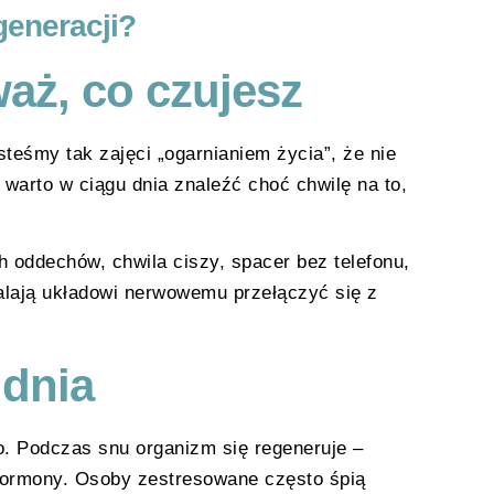
generacji?
waż, co czujesz
teśmy tak zajęci „ogarnianiem życia”, że nie
warto w ciągu dnia znaleźć choć chwilę na to,
 oddechów, chwila ciszy, spacer bez telefonu,
alają układowi nerwowemu przełączyć się z
 dnia
o. Podczas snu organizm się regeneruje –
hormony. Osoby zestresowane często śpią