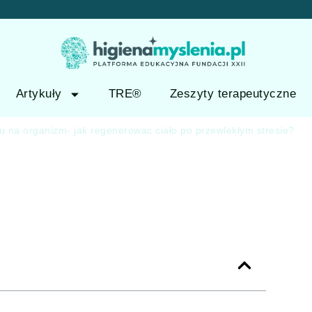
Artykuły
TRE®
Zeszyty terapeutyczne
u na organizm- jak regenerowac ciało po przewlekłym stresie?