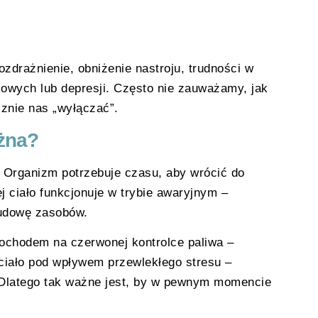
zdrażnienie, obniżenie nastroju, trudności w
kowych lub depresji. Często nie zauważamy, jak
cznie nas „wyłączać”.
ażna?
a. Organizm potrzebuje czasu, aby wrócić do
j ciało funkcjonuje w trybie awaryjnym –
budowę zasobów.
amochodem na czerwonej kontrolce paliwa –
 ciało pod wpływem przewlekłego stresu –
Dlatego tak ważne jest, by w pewnym momencie