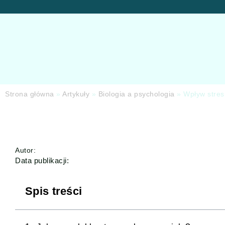
Strona główna
»
Artykuły
»
Biologia a psychologia
»
Wpływ stres
Autor:
Data publikacji:
Spis treści