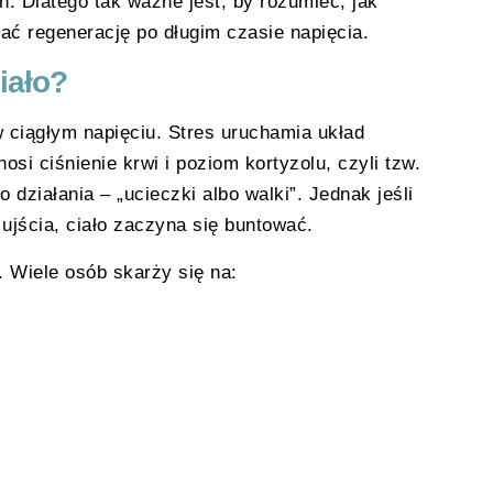
. Dlatego tak ważne jest, by rozumieć, jak
ać regenerację po długim czasie napięcia.
iało?
 ciągłym napięciu. Stres uruchamia układ
si ciśnienie krwi i poziom kortyzolu, czyli tzw.
ziałania – „ucieczki albo walki”. Jednak jeśli
 ujścia, ciało zaczyna się buntować.
 Wiele osób skarży się na: