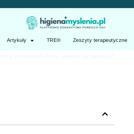
Artykuły
TRE®
Zeszyty terapeutyczne
zych w wychowywaniu dzieci – wsparcie czy ingerencja?