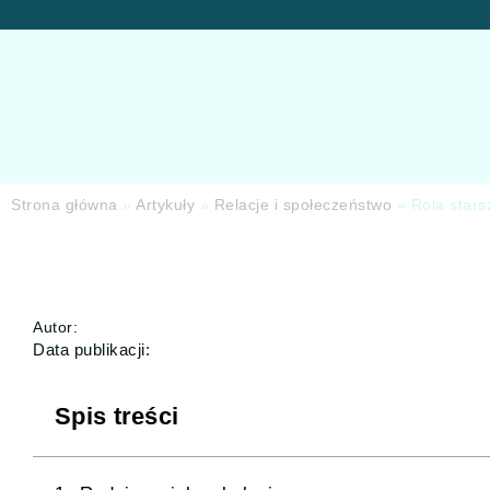
Strona główna
»
Artykuły
»
Relacje i społeczeństwo
»
Rola stars
Autor:
Data publikacji:
Spis treści