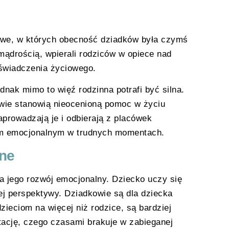
iowe, w których obecność dziadków była czymś
 mądrością, wpierali rodziców w opiece nad
oświadczenia życiowego.
nak mimo to więź rodzinna potrafi być silna.
wie stanowią nieocenioną pomoc w życiu
rowadzają je i odbierają z placówek
em emocjonalnym w trudnych momentach.
zne
a jego rozwój emocjonalny. Dziecko uczy się
nej perspektywy. Dziadkowie są dla dziecka
ieciom na więcej niż rodzice, są bardziej
eptację, czego czasami brakuje w zabieganej