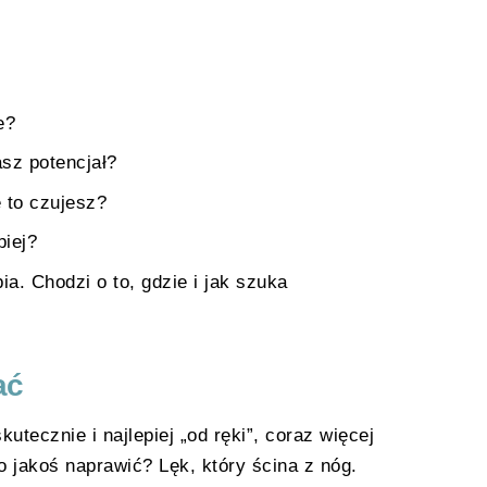
e?
sz potencjał?
e to czujesz?
piej?
pia. Chodzi o to, gdzie i jak szuka
ać
tecznie i najlepiej „od ręki”, coraz więcej
o jakoś naprawić? Lęk, który ścina z nóg.