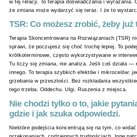
w tej relacji. To terapia doświadczania i wyrażania.
że zmiana może wydarzyć się teraz. I że to wystarc
TSR: Co możesz zrobić, żeby już t
Terapia Skoncentrowana na Rozwiązaniach (TSR) nie 
sprawi, że poczujesz się choć trochę lepiej. To po
krótkoterminowe, często wykorzystywane w interwen
Tu liczy się zmiana, nie analiza. Jeśli coś działa — 
innego. To terapia szybkich efektów i mikrocelów: je
grzebania w przeszłości. Bez rozkładania wszystki
tego trzeba. Oddechu. Ulgi. Ruszenia z miejsca.
Nie chodzi tylko o to, jakie pytani
gdzie i jak szuka odpowiedzi.
Niektóre podejścia koncentrują się na tym, co wida
przekonaniach, codziennych trudnościach. Inne patrz