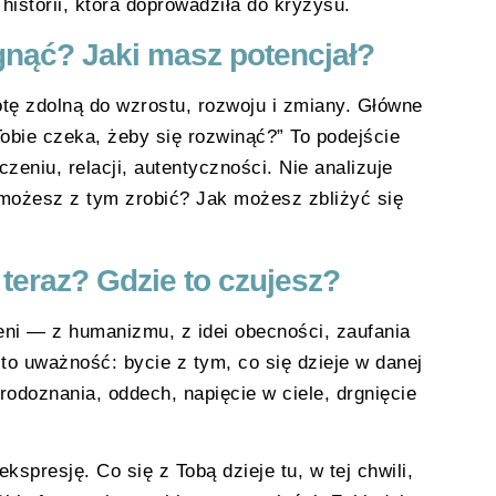
istorii, która doprowadziła do kryzysu.
nąć? Jaki masz potencjał?
otę zdolną do wzrostu, rozwoju i zmiany. Główne
 Tobie czeka, żeby się rozwinąć?” To podejście
zeniu, relacji, autentyczności. Nie analizuje
o możesz z tym zrobić? Jak możesz zbliżyć się
 teraz? Gdzie to czujesz?
eni — z humanizmu, z idei obecności, zaufania
s to uważność: bycie z tym, co się dzieje w danej
rodoznania, oddech, napięcie w ciele, drgnięcie
ekspresję. Co się z Tobą dzieje tu, w tej chwili,