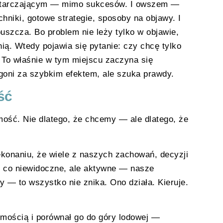
wystarczającym — mimo sukcesów. I owszem —
echniki, gotowe strategie, sposoby na objawy. I
szcza. Bo problem nie leży tylko w objawie,
ą. Wtedy pojawia się pytanie: czy chcę tylko
? To właśnie w tym miejscu zaczyna się
goni za szybkim efektem, ale szuka prawdy.
ść
ść. Nie dlatego, że chcemy — ale dlatego, że
konaniu, że wiele z naszych zachowań, decyzji
o, co niewidoczne, ale aktywne — nasze
y — to wszystko nie znika. Ono działa. Kieruje.
omością i porównał go do góry lodowej —