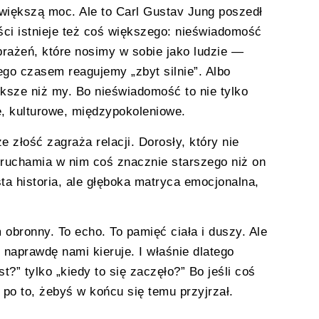
jwiększą moc. Ale to Carl Gustav Jung poszedł
ści istnieje też coś większego: nieświadomość
brażeń, które nosimy w sobie jako ludzie —
tego czasem reagujemy „zbyt silnie”. Albo
ksze niż my. Bo nieświadomość to nie tylko
e, kulturowe, międzypokoleniowe.
e złość zagraża relacji. Dorosły, który nie
uruchamia w nim coś znacznie starszego niż on
sta historia, ale głęboka matryca emocjonalna,
obronny. To echo. To pamięć ciała i duszy. Ale
 naprawdę nami kieruje. I właśnie dlatego
?” tylko „kiedy to się zaczęło?” Bo jeśli coś
po to, żebyś w końcu się temu przyjrzał.