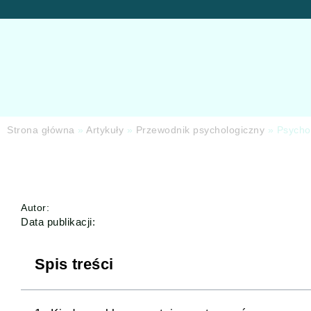
Strona główna
»
Artykuły
»
Przewodnik psychologiczny
»
Psycho
Autor:
Data publikacji:
Spis treści