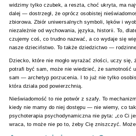
widzimy tylko czubek, a reszta, choć ukryta, ma na
dalej — dostrzegł, że oprócz osobistej nieświadomo
zbiorowa. Zbiór uniwersalnych symboli, lęków i wyo
niezależnie od wychowania, języka, historii. To, dla
czujemy coś, co trudno nazwać, a co wydaje się wię
nasze dzieciństwo. To także dziedzictwo — rodzinn
Dziecko, które nie mogło wyrażać złości, uczy się, ż
potrafi być sam, może nie wiedzieć, że samotność 
sam — archetyp porzucenia. I to już nie tylko osobi
która działa pod powierzchnią.
Nieświadomość to nie potwór z szafy. To mechanizm 
kiedy nie mamy do niej dostępu — nie wiemy, co tak
psychoterapia psychodynamiczna nie pyta: „co Ci jest
wraca, to może nie po to, żeby Cię zniszczyć. Może 