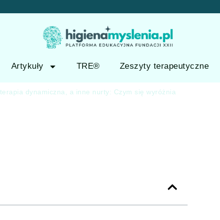
Artykuły
TRE®
Zeszyty terapeutyczne
terapia dynamiczna, a inne nurty: Czym się wyróżnia