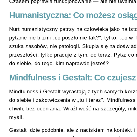
Czasem poprawia funkcjonowanie — ale nie uwalnia h
Humanistyczna: Co możesz osiąg
Nurt humanistyczny patrzy na człowieka jako na ist
pytanie nie brzmi „co poszło nie tak?”, tylko: „co w
szuka zasobów, nie patologii. Skupia się na doświadc
przeszłości, tylko pracuje z tym, co teraz. Pyta: c
do siebie, do tego, kim naprawdę jesteś?
Mindfulness i Gestalt: Co czujesz
Mindfulness i Gestalt wyrastają z tych samych korz
do siebie i zakotwiczenia w „tu i teraz”. Mindfulnes
chwili, bez oceniania. Wrażliwość na szczegóły, mik
myśli.
Gestalt idzie podobnie, ale z naciskiem na kontakt i 