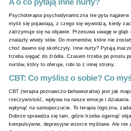
A o co pytają inne nurty?
Psychoterapia psychodynamiczna nie pyta najpierw „
myśli się pojawiają, z czego się wywodzą, kiedy za
zatrzymuje się na objawie. Przesuwa uwagę w głąb 
znalazły wtedy słów. Do momentów, które nie zostały
choć dawno się skończyły. Inne nurty? Pytają inacz
trzeba sięgać do źródła. Czasem trzeba po prostu po
nurtów, który to oferuje, robi to z innej strony.
CBT: Co myślisz o sobie? Co myś
CBT (terapia poznawczo-behawioralna) jest jak mapa 
rzeczywistość, wpływa na nasze emocje i działania
wpłynąć na samopoczucie. To terapia logiczna, zada
Dobrze sprawdza się tam, gdzie trzeba ogarnąć objaw
kompulsywne, depresyjne wzorce myślowe. Ale nie 