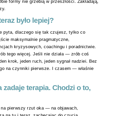
 Obie formy nie grzebią w przeszłości. Zakładają,
zy.
eraz było lepiej?
pyta, dlaczego się tak czujesz, tylko co
dejście maksymalnie pragmatyczne,
cjach kryzysowych, coachingu i poradnictwie.
rób tego więcej. Jeśli nie działa — zrób coś
den krok, jeden ruch, jeden sygnał nadziei. Bez
ego na czynniki pierwsze. I czasem — właśnie
a zadaje terapia. Chodzi o to,
ć na pierwszy rzut oka — na objawach,
ą na tu i teraz, zachęcając do czucia,