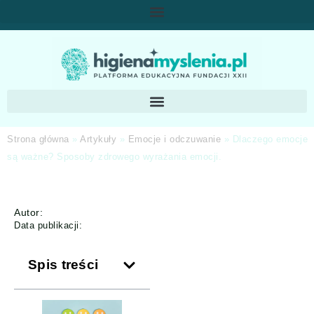
Strona główna
»
Artykuły
»
Emocje i odczuwanie
»
Dlaczego emocje
są ważne? Sposoby zdrowego wyrażania emocji.
Autor:
Data publikacji:
Spis treści