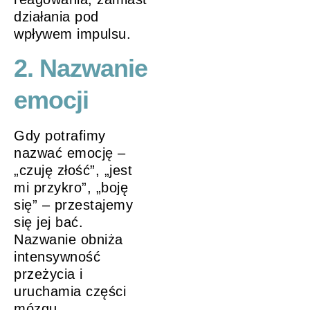
działania pod
wpływem impulsu.
2. Nazwanie
emocji
Gdy potrafimy
nazwać emocję –
„czuję złość”, „jest
mi przykro”, „boję
się” – przestajemy
się jej bać.
Nazwanie obniża
intensywność
przeżycia i
uruchamia części
mózgu