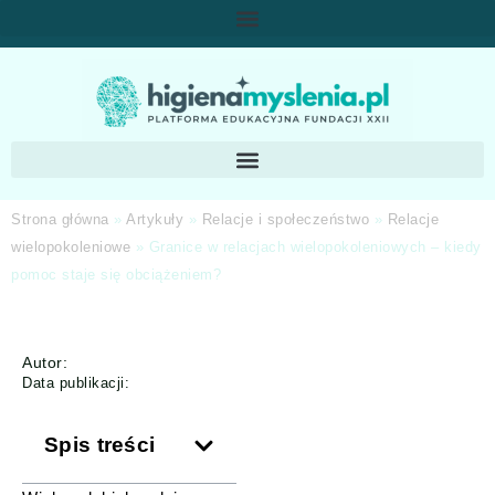
Strona główna
»
Artykuły
»
Relacje i społeczeństwo
»
Relacje
wielopokoleniowe
»
Granice w relacjach wielopokoleniowych – kiedy
pomoc staje się obciążeniem?
Autor:
Data publikacji:
Spis treści