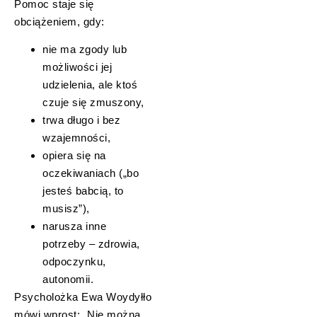
Pomoc staje się
obciążeniem, gdy:
nie ma zgody lub
możliwości jej
udzielenia, ale ktoś
czuje się zmuszony,
trwa długo i bez
wzajemności,
opiera się na
oczekiwaniach („bo
jesteś babcią, to
musisz”),
narusza inne
potrzeby – zdrowia,
odpoczynku,
autonomii.
Psycholożka Ewa Woydyłło
mówi wprost: „Nie można