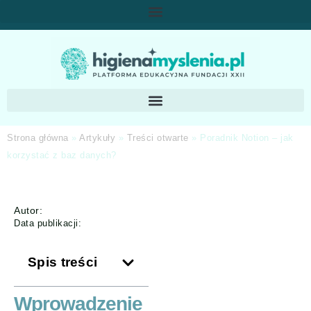
Strona główna
»
Artykuły
»
Treści otwarte
»
Poradnik Notion – jak
korzystać z baz danych?
Autor:
Data publikacji:
Spis treści
Wprowadzenie