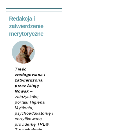
Redakcja i
zatwierdzenie
merytoryczne
Treść
zredagowana i
zatwierdzona
przez Alicję
Nowak
–
założycielkę
portalu
Higiena
Myślenia
,
psychoedukatorkę i
certyfikowaną
providerkę TRE®.
Z psychologią